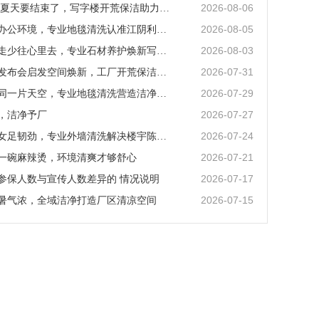
2026-08-06
2026 年的夏天要结束了，写字楼开荒保洁助力全新办公启用
2026-08-05
立秋焕新办公环境，专业地毯清洗认准江阴利民保洁
2026-08-03
多往山里走少往心里去，专业石材养护焕新写字楼门面
2026-07-31
小米澎程发布会启发空间焕新，工厂开荒保洁选江阴利民保洁
2026-07-29
我们共享同一片天空，专业地毯清洗营造洁净办公空间
2026-07-27
，洁净予厂
2026-07-24
拿出功夫女足韧劲，专业外墙清洗解决楼宇陈旧难题
2026-07-21
一碗麻辣烫，环境清爽才够舒心
2026-07-17
参保人数与宣传人数差异的 情况说明
2026-07-15
暑气浓，全域洁净打造厂区清凉空间