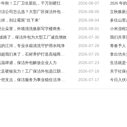
2026-08-07
一年秋！工厂卫生脏乱，千万别硬扛
2026-08-05
江阴工厂保洁公司怎么选？大型厂区保洁外包方案与验收要点
2026-08-04
掉，别让霉斑"住下来"
2026-08-01
把快乐装进云朵里，外墙清洗焕新写字楼商务立面
2026-07-30
上坡路了，保洁外包为大型工厂减负增效
2026-07-28
流的江河，专业水箱清洗守护用水纯净
青春予人
2026-07-25
奔赴热爱湘超我们来了，石材养护打造高端商务厅堂
2026-07-23
高温肆虐，保洁外包解放企业人力
生活就是
2026-07-18
堪比功夫女足硬核实力！工厂保洁外包选江阴利民
关于社保
2026-07-17
人生要多一些支点，保洁服务为事业稳住洁净底气
今日入伏